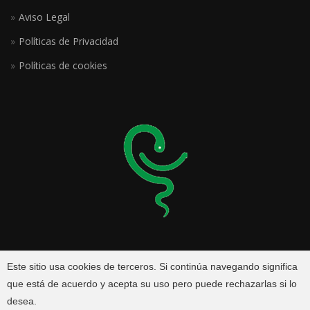
Aviso Legal
Políticas de Privacidad
Políticas de cookies
Este sitio usa cookies de terceros. Si continúa navegando significa
que está de acuerdo y acepta su uso pero puede rechazarlas si lo
© 2026
Farmacia Conde Luna
. Todos los derechos reservados
desea.